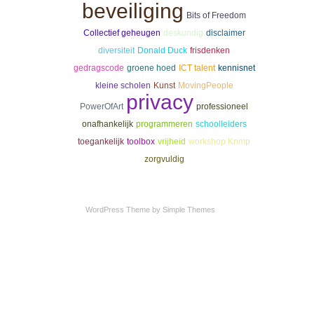
beveiliging
Bits of Freedom
Collectief geheugen
deskundig
disclaimer
diversiteit
Donald Duck
frisdenken
gedragscode
groene hoed
ICT talent
kennisnet
kleine scholen
Kunst
MovingPeople
privacy
PowerOfArt
professioneel
onafhankelijk
programmeren
schoolleiders
toegankelijk
toolbox
vrijheid
workshop Krimp
zorgvuldig
WordPress Theme by
Simple Themes