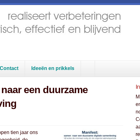
Contact
Ideeën en prikkels
I
 naar een duurzame
M
ving
e
n
C
a
open tien jaar ons
r
legenheid, de