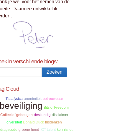
ank je wel voor het nemen van de
oeite. Daarmee ontwikkel ik
erder…
oek in verschillende blogs:
ag Cloud
'Patafysica
anonimiteit
betrouwbaar
beveiliging
Bits of Freedom
Collectief geheugen
deskundig
disclaimer
diversiteit
Donald Duck
frisdenken
dragscode
groene hoed
ICT talent
kennisnet