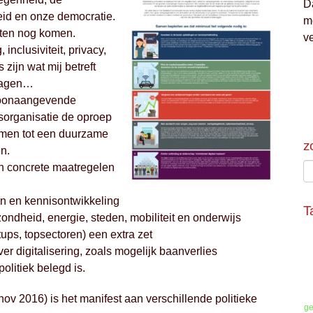
D
eid en onze democratie.
m
eten nog komen.
v
nclusiviteit, privacy,
zijn wat mij betreft
vragen…
 toonaangevende
jsorganisatie de oproep
omen tot een duurzame
z
n.
en concrete maatregelen
gen en kennisontwikkeling
T
zondheid, energie, steden, mobiliteit en onderwijs
tups, topsectoren) een extra zet
r digitalisering, zoals mogelijk baanverlies
politiek belegd is.
ov 2016) is het manifest aan verschillende politieke
ge