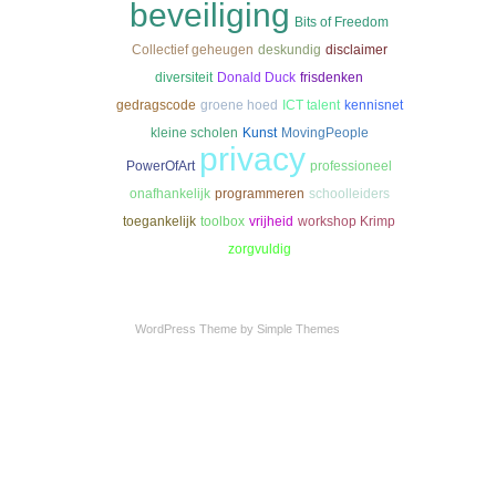
beveiliging
Bits of Freedom
Collectief geheugen
deskundig
disclaimer
diversiteit
Donald Duck
frisdenken
gedragscode
groene hoed
ICT talent
kennisnet
kleine scholen
Kunst
MovingPeople
privacy
PowerOfArt
professioneel
onafhankelijk
programmeren
schoolleiders
toegankelijk
toolbox
vrijheid
workshop Krimp
zorgvuldig
WordPress Theme by
Simple Themes